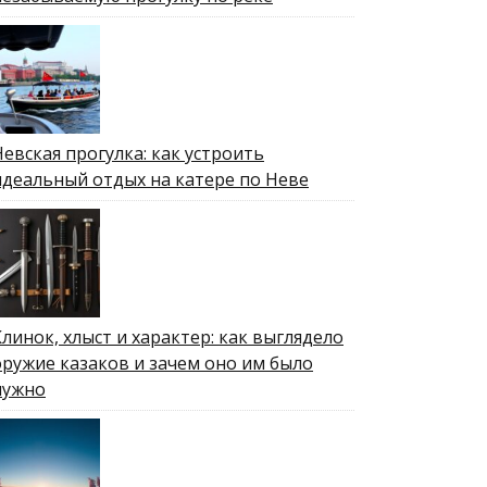
Невская прогулка: как устроить
идеальный отдых на катере по Неве
Клинок, хлыст и характер: как выглядело
оружие казаков и зачем оно им было
нужно