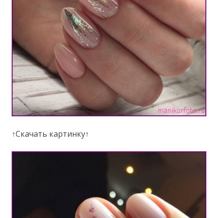
↑Скачать картинку↑