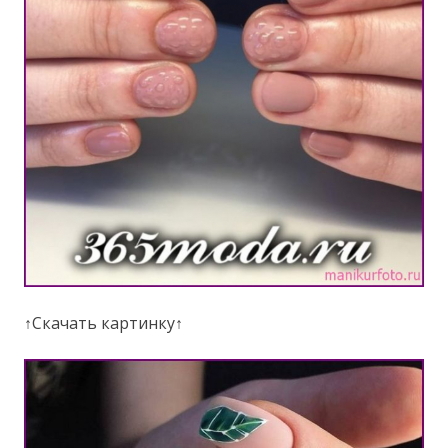
↑Скачать картинку↑