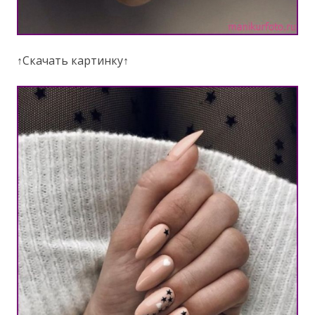
↑Скачать картинку↑