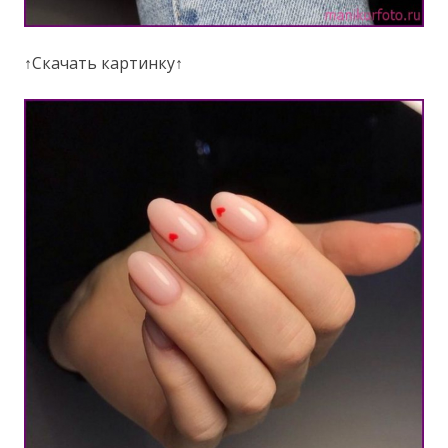
↑Скачать картинку↑