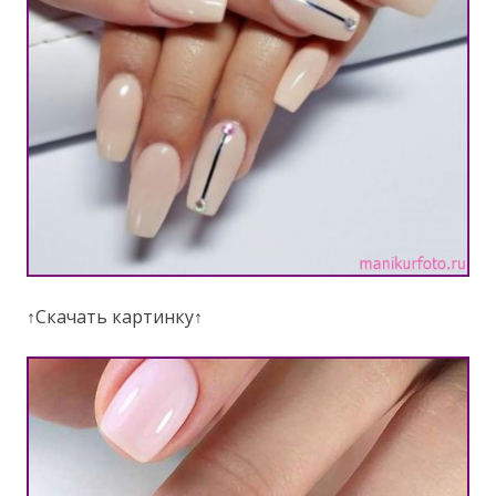
↑Скачать картинку↑