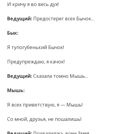
И кричу я во весь дух!
Ведущий:
Предостерег всех Бычок…
Бык:
Я тупогубенький Бычок!
Предупреждаю, я качок!
Ведущий:
Сказала томно Мышь…
Мышь:
Я всех приветствую, я — Мышь!
Со мной, друзья, не пошалишь!
Ведущий:
Похвалилась всем Змея…