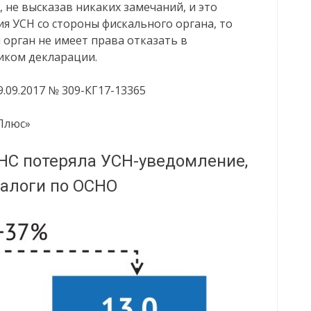
, не высказав никаких замечаний, и это
я УСН со стороны фискального органа, то
й орган не имеет права отказать в
иком декларации.
09.2017 № 309-КГ17-13365
Плюс»
НС потеряла УСН-уведомление,
налоги по ОСНО