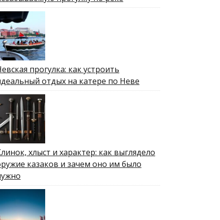
Невская прогулка: как устроить
идеальный отдых на катере по Неве
Клинок, хлыст и характер: как выглядело
оружие казаков и зачем оно им было
нужно