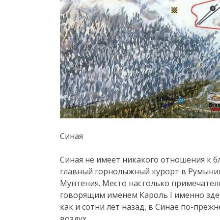
Синая
Синая не имеет никакого отношения к б
главный горнолыжный курорт в Румынии
Мунтения. Место настолько примечател
говорящим именем Кароль I именно здес
как и сотни лет назад, в Синае по-преж
воздух.