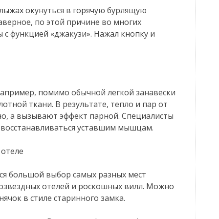
 лыжах окунуться в горячую бурлящую
Наверное, по этой причине во многих
 с функцией «джакузи». Нажал кнопку и
Например, помимо обычной легкой занавески
отной ткани. В результате, тепло и пар от
но, а вызывают эффект парной. Специалисты
е восстанавливаться уставшим мышцам.
 отеле
тся большой выбор самых разных мест
озвездных отелей и роскошных вилл. Можно
ячок в стиле старинного замка.