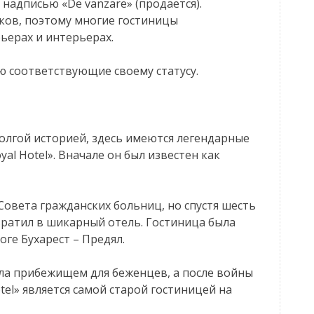
 надписью «De vanzare» (продается).
ков, поэтому многие гостиницы
рьерах и интерьерах.
ю соответствующие своему статусу.
олгой историей, здесь имеются легендарные
al Hotel». Вначале он был известен как
 Совета гражданских больниц, но спустя шесть
вратил в шикарный отель. Гостиница была
ге Бухарест – Предял.
ла прибежищем для беженцев, а после войны
tel» является самой старой гостиницей на