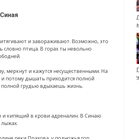
 Синая
притягивают и завораживают. Возможно, это
ь словно птица. В горах ты невольно
ободней.
зу, меркнут и кажутся несущественными. На
, и потому дышать приходится полной
м полной грудью вдыхаешь жизнь.
о и кипящий в крови адреналин. В Синаю
 лыжах.
лине реки Прахова, у подножья гор