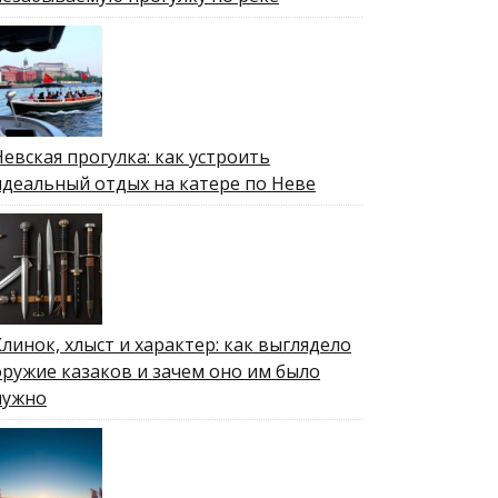
Невская прогулка: как устроить
идеальный отдых на катере по Неве
Клинок, хлыст и характер: как выглядело
оружие казаков и зачем оно им было
нужно