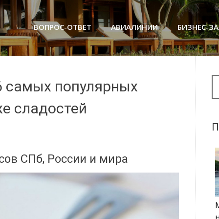
ВОПРОС-ОТВЕТ
АВИАЛИНИИ
БИЗНЕС-З
Se
6 самых популярных
же сладостей
П
ов СПб, России и мира