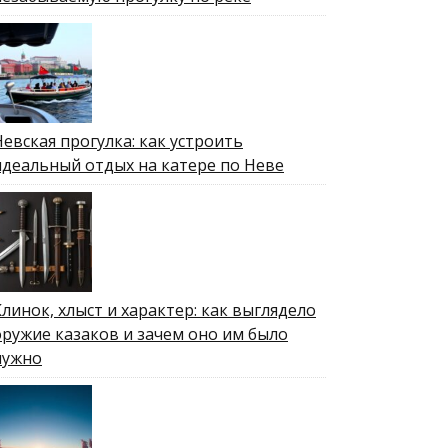
Невская прогулка: как устроить
идеальный отдых на катере по Неве
Клинок, хлыст и характер: как выглядело
оружие казаков и зачем оно им было
нужно