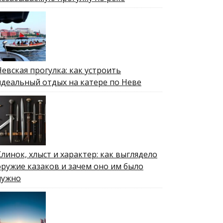
Невская прогулка: как устроить
идеальный отдых на катере по Неве
Клинок, хлыст и характер: как выглядело
оружие казаков и зачем оно им было
нужно