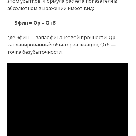
этом убытков. Формула расчета показателя в
абсолютном выражении имеет вид:
Зфин = Qp – Qтб
где Зфин — запас финансовой прочности; Qp —
запланированный объем реализации; Qтб —
точка безубыточности.