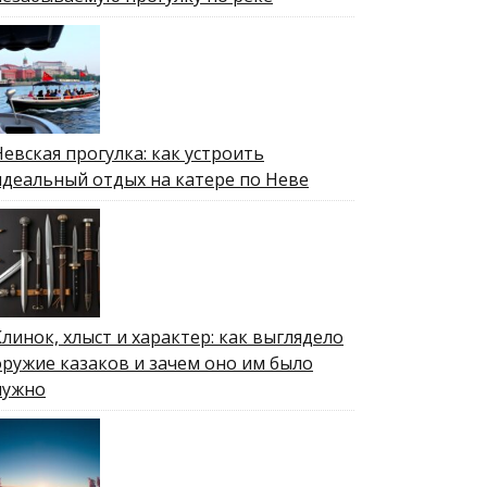
Невская прогулка: как устроить
идеальный отдых на катере по Неве
Клинок, хлыст и характер: как выглядело
оружие казаков и зачем оно им было
нужно