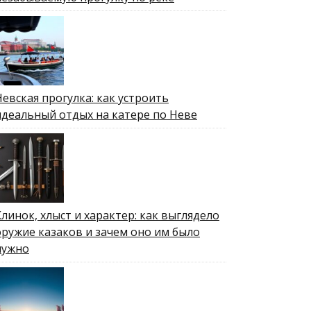
Невская прогулка: как устроить
идеальный отдых на катере по Неве
Клинок, хлыст и характер: как выглядело
оружие казаков и зачем оно им было
нужно