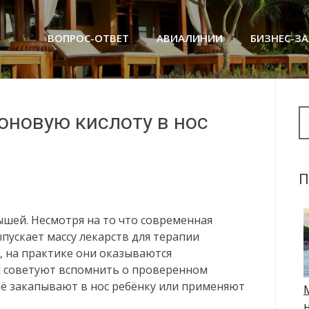
ВОПРОС-ОТВЕТ
АВИАЛИНИИ
БИЗНЕС-З
Se
оновую кислоту в нос
П
ышей. Несмотря на то что современная
ускает массу лекарств для терапии
 на практике они оказываются
 советуют вспомнить о проверенном
Её закапывают в нос ребёнку или применяют