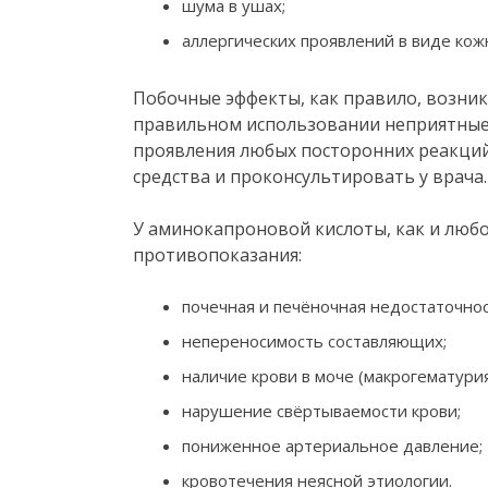
шума в ушах;
аллергических проявлений в виде кож
Побочные эффекты, как правило, возни
правильном использовании неприятные 
проявления любых посторонних реакци
средства и проконсультировать у врача.
У аминокапроновой кислоты, как и любо
противопоказания:
почечная и печёночная недостаточнос
непереносимость составляющих;
наличие крови в моче (макрогематурия
нарушение свёртываемости крови;
пониженное артериальное давление;
кровотечения неясной этиологии.