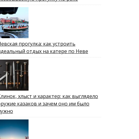
Невская прогулка: как устроить
идеальный отдых на катере по Неве
Клинок, хлыст и характер: как выглядело
оружие казаков и зачем оно им было
нужно