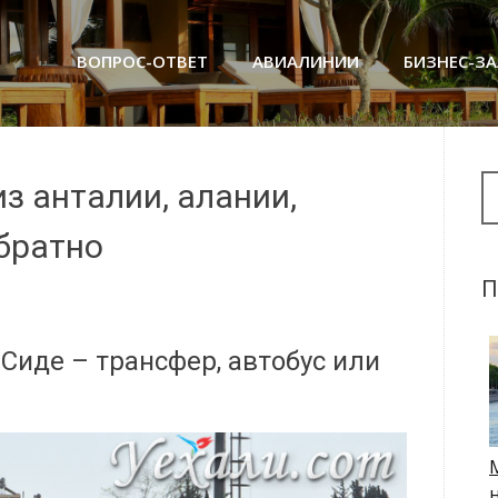
ВОПРОС-ОТВЕТ
АВИАЛИНИИ
БИЗНЕС-З
Se
из анталии, алании,
братно
П
 Сиде – трансфер, автобус или