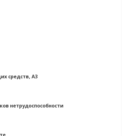
х средств, А3
ков нетрудоспособности
те