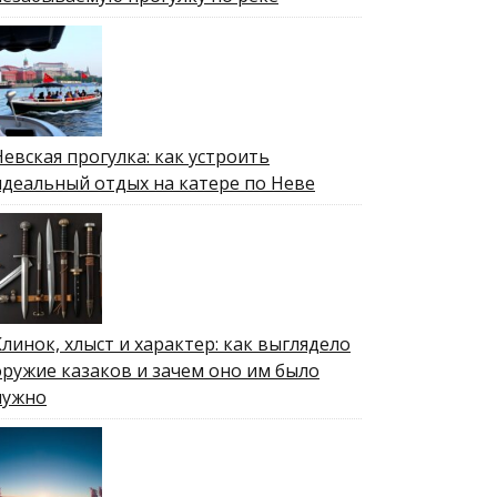
Невская прогулка: как устроить
идеальный отдых на катере по Неве
Клинок, хлыст и характер: как выглядело
оружие казаков и зачем оно им было
нужно