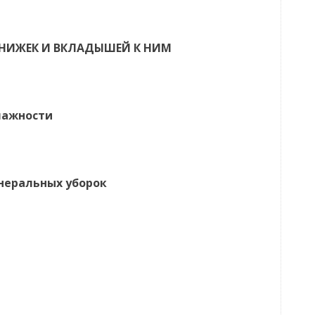
КНИЖЕК И ВКЛАДЫШЕЙ К НИМ
лажности
неральных уборок