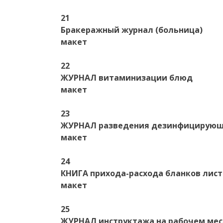
21
Бракеражный журнал (больница)
макет
22
ЖУРНАЛ витаминизации блюд
макет
23
ЖУРНАЛ разведения дезинфицирующи
макет
24
КНИГА прихода-расхода бланков лист
макет
25
ЖУРНАЛ инструктажа на рабочем мес