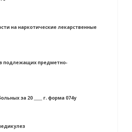
ости на наркотические лекарственные
тв подлежащих предметно-
ьных за 20 ____ г. форма 074у
педикулез