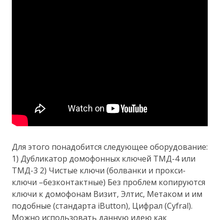
Для этого понадобится следующее оборудование:
1) Дубликатор домофонных ключей ТМД-4 или
ТМД-3 2) Чистые ключи (болванки и прокси-
ключи –безконтактные) Без проблем копируются
ключи к домофонам Визит, Элтис, Метаком и им
подобные (стандарта iButton), Цифрал (Cyfral).
Можно использовать данную идею как