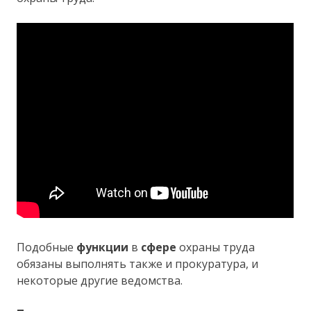
Подобные
функции
в
сфере
охраны труда
обязаны выполнять также и прокуратура, и
некоторые другие ведомства.