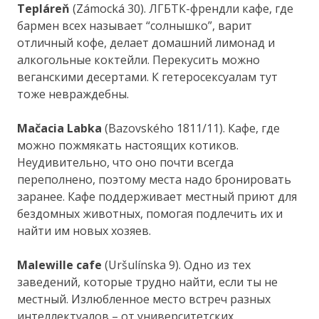
Tepláreň
(Zámocká 30). ЛГБТК-френдли кафе, где
бармен всех называет “солнышко”, варит
отличный кофе, делает домашний лимонад и
алкогольные коктейли. Перекусить можно
веганскими десертами. К гетеросексуалам тут
тоже невраждебны.
Mačacia Labka
(Bazovského 1811/11). Кафе, где
можно пожмякать настоящих котиков.
Неудивительно, что оно почти всегда
переполнено, поэтому места надо бронировать
заранее. Кафе поддерживает местный приют для
бездомных животных, помогая подлечить их и
найти им новых хозяев.
Malewille cafe
(Uršulínska 9). Одно из тех
заведений, которые трудно найти, если ты не
местный. Излюбленное место встреч разных
интеллектуалов – от университетских