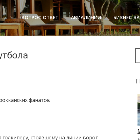
ВОПРОС-ОТВЕТ
АВИАЛИНИИ
БИЗНЕС-З
Se
утбола
П
рокканских фанатов
я голкиперу, стоявшему на линии ворот