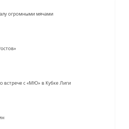
балу огромными мячами
Ростов»
о встрече с «МЮ» в Кубке Лиги
ин