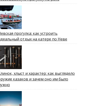
Невская прогулка: как устроить
идеальный отдых на катере по Неве
Клинок, хлыст и характер: как выглядело
оружие казаков и зачем оно им было
нужно