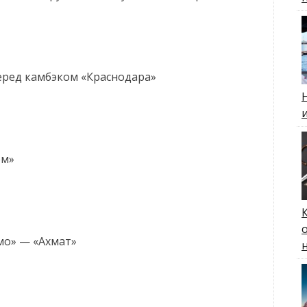
еред камбэком «Краснодара»
ом»
амо» — «Ахмат»