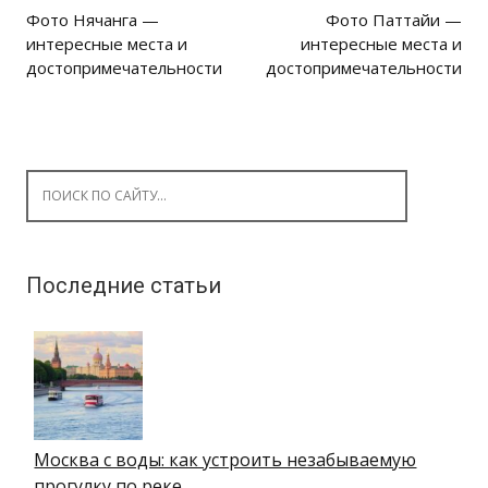
Фото Нячанга —
Фото Паттайи —
Post navigation
интересные места и
интересные места и
достопримечательности
достопримечательности
Search for:
Последние статьи
Москва с воды: как устроить незабываемую
прогулку по реке