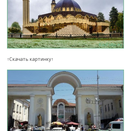
↑Скачать картинку↑