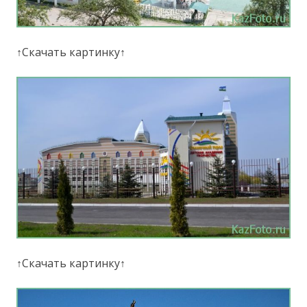
↑Скачать картинку↑
↑Скачать картинку↑