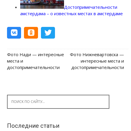
Достопримечательности
амстердама – о известных местах в амстердаме
Фото Нади — интересные
Фото Нижневартовска —
Post navigation
места и
интересные места и
достопримечательности
достопримечательности
Search for:
Последние статьи