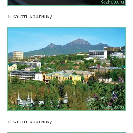
↑Скачать картинку↑
↑Скачать картинку↑