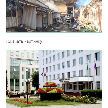
↑Скачать картинку↑