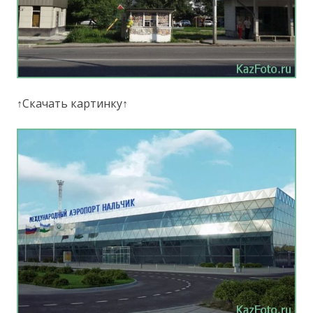
↑Скачать картинку↑