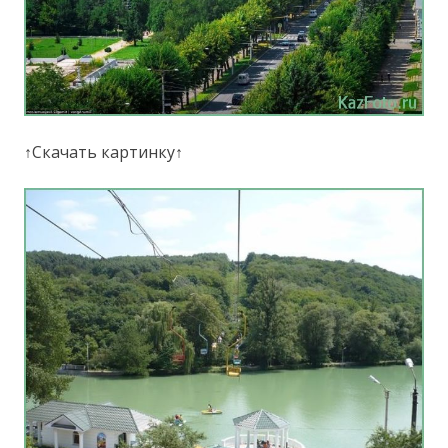
↑Скачать картинку↑