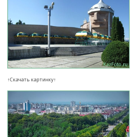
↑Скачать картинку↑