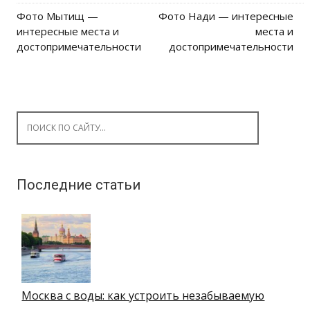
Фото Мытищ —
Фото Нади — интересные
Post navigation
интересные места и
места и
достопримечательности
достопримечательности
Search for:
Последние статьи
Москва с воды: как устроить незабываемую