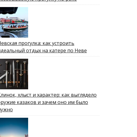
Невская прогулка: как устроить
идеальный отдых на катере по Неве
Клинок, хлыст и характер: как выглядело
оружие казаков и зачем оно им было
нужно