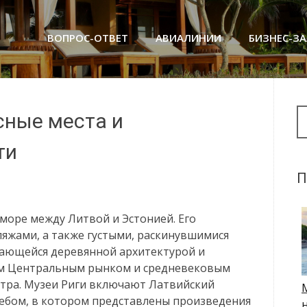
ВОПРОС-ОТВЕТ
АВИАЛИНИИ
БИЗНЕС-З
Se
сные места и
ти
П
 море между Литвой и Эстонией. Его
яжами, а также густыми, раскинувшимися
дающейся деревянной архитектурой и
ым Центральным рынком и средневековым
тра. Музеи Риги включают Латвийский
ебом, в котором представлены произведения