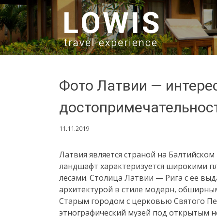
SKIP TO CONTENT
Фото Латвии — интере
достопримечательнос
11.11.2019
Латвия является страной на Балтийском
ландшафт характеризуется широкими пл
лесами. Столица Латвии — Рига с ее вы
архитектурой в стиле модерн, обширн
Старым городом с церковью Святого Пе
этнографический музей под открытым н