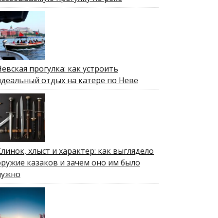
Невская прогулка: как устроить
идеальный отдых на катере по Неве
Клинок, хлыст и характер: как выглядело
оружие казаков и зачем оно им было
нужно