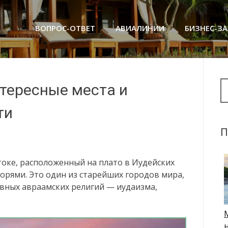
ВОПРОС-ОТВЕТ
АВИАЛИНИИ
БИЗНЕС-З
Se
тересные места и
ти
П
оке, расположенный на плато в Иудейских
рями. Это один из старейших городов мира,
овных авраамских религий — иудаизма,