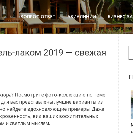
ВОПРОС-ОТВЕТ
АВИАЛИНИИ
БИЗНЕС-З
Se
гель-лаком 2019 — свежая
П
икюра? Посмотрите фото-коллекцию по теме
, для вас представлены лучшие варианты из
ьно найдете вдохновляющие примеры! Даже
откровенность, вид ваших восхитительных
ам и светлым мыслям.