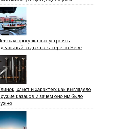
Невская прогулка: как устроить
идеальный отдых на катере по Неве
Клинок, хлыст и характер: как выглядело
оружие казаков и зачем оно им было
нужно