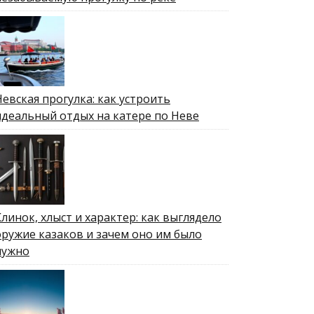
Невская прогулка: как устроить
идеальный отдых на катере по Неве
Клинок, хлыст и характер: как выглядело
оружие казаков и зачем оно им было
нужно