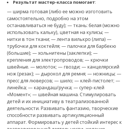
Результат мастер-класса помогает
:
— ширма готовая (либо ее можно изготовить
самостоятельно, подробно на этом
останавливаться не буду); — ткань: белая (можно
использовать кальку), цветная на кулисы; —
нитки в тон ткани; — лента вилькро (липа) —
трубочки для коктейля; — палочки для барбекю
(большие); — хольнитены (заклепки); —
крепления для электропроводов; — крючки
швейные. — молоток; — гвозди; — канцелярский
нож (резак); — дырокол для ремня; — ножницы; —
пресс для люверсов; — шило; — клей-пистолет; —
линейка; — карандаш/ручка; — супер-клей
«Момент»; — швейная машина. Стимулировать
детей и их инициативу в театрализованной
деятельности. Развивать фантазию, творческие
способности развивать артикуляционный
аппарат. Формировать у детей стойкий интерес к