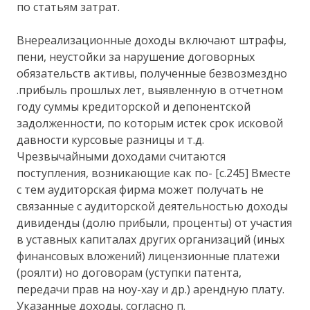
по статьям затрат.
Внереализационные доходы включают штрафы,
пени, неустойки за нарушение договорных
обязательств активы, полученные безвозмездно
.прибыль прошлых лет, выявленную в отчетном
году суммы кредиторской и депонентской
задолженности, по которым истек срок исковой
давности курсовые разницы и т.д.
Чрезвычайными доходами считаются
поступления, возникающие как по- [c.245] Вместе
с тем аудиторская фирма может получать не
связанные с аудиторской деятельностью доходы
дивиденды (долю прибыли, проценты) от участия
в уставных капиталах других организаций (иных
финансовых вложений) лицензионные платежи
(роялти) но договорам (уступки патента,
передачи прав на ноу-хау и др.) арендную плату.
Указанные доходы, согласно п.