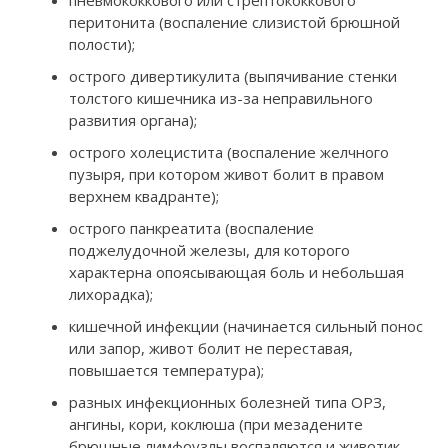
перитонита (воспаление слизистой брюшной
полости);
острого дивертикулита (выпячивание стенки
толстого кишечника из-за неправильного
развития органа);
острого холецистита (воспаление желчного
пузыря, при котором живот болит в правом
верхнем квадранте);
острого панкреатита (воспаление
поджелудочной железы, для которого
характерна опоясывающая боль и небольшая
лихорадка);
кишечной инфекции (начинается сильный понос
или запор, живот болит не переставая,
повышается температура);
разных инфекционных болезней типа ОРЗ,
ангины, кори, коклюша (при мезадените
брюшные лимфоузлы воспаляются и животик