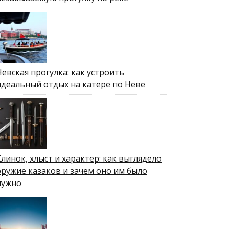
Невская прогулка: как устроить
идеальный отдых на катере по Неве
Клинок, хлыст и характер: как выглядело
оружие казаков и зачем оно им было
нужно