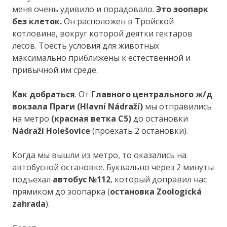
меня очень удивило и порадовало.
Это зоопарк
без клеток.
Он расположен в Тройской
котловине, вокруг которой деятки гектаров
лесов. Тоесть условия для животных
максимально приближены к естественной и
привычной им среде.
Как добраться
. От
Главного центрального ж/д
вокзала Праги (Hlavní Nádraží)
мы отправились
на метро
(красная ветка С5)
до остановки
Nádraží Holešovice
(проехать 2 остановки).
Когда мы вышли из метро, то оказались на
автобусной остановке. Буквально через 2 минуты
подъехал
автобус №112
, который доправил нас
прямиком до зоопарка (
остановка Zoologická
zahrada
).