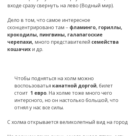
входе сразу свернуть на лево (Водный мир).
Дело в том, что самое интересное
сконцентрировано там –
фламинго, гориллы,
крокодилы, пингвины, галапагоские
черепахи,
много представителей
семейства
кошачих
и др.
Чтобы подняться на холм можно
воспоьзоватья
канатной доргой
, билет
стоит
1 евро
. На холме тоже много чего
интерсного, но он настолько большой, что
отнял у нас все силы.
С холма открывается великолепный вид на город