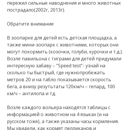
пережил сильные наводнения и много животных
пострадало(2002г, 2013г).
Обратите внимание
В зоопарке для детей есть детская площадка, а
также мини-зоопарк с животними, которых они
могут покормить (козочки, голуби, курочки и т.д.).
Возле павильона с тиграми для детей придумали
интересную забаву – “Speed test”- узнай на
сколько ты быстрый, где нужнопробежать
метров 20 и на табло показывается скорость
бега, а внизу резутьтаты 120км/ч – гепард, 100
км/ч – антилопа и тд.
Возле каждого вольера находятся таблицы с
информацией о животном на 4 языках (и на
русском тоже), а также указаны часы кормления.
Мы увидели, как кормят пелликанов и