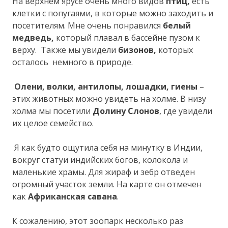
На верхнем ярусе очень много видов
птиц,
есть
клетки с попугаями, в которые можно заходить и
посетителям. Мне очень понравился
белый
медведь,
который плавал в бассейне пузом к
верху. Также мы увидели
бизонов,
которых
осталось немного в природе.
Олени, волки, антилопы, лошадки, гиены
–
этих животных можно увидеть на холме. В низу
холма мы посетили
Долину Слонов
, где увидели
их целое семейство.
Я как будто ощутила себя на минутку в Индии,
вокруг статуи индийских богов, колокола и
маленькие храмы. Для жираф и зебр отведен
огромный участок земли. На карте он отмечен
как
Африканская савана
.
К сожалению, этот зоопарк несколько раз