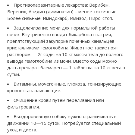
Противопаразитарные лекарства: Верибен,
Беренил, Азидин (диминазин) – менее токсичные.
Более сильные: Имидокарб, Имизол, Пиро-стоп.
Защелачивание мочи для нормальной работы
почек. Внутривенно вводят бикарбонат натрия,
препятствующий закупорке почечных канальцев
кристалликами гемоглобина. Животное также поят
раствором — 2г соды на 10 кг массы тела до полного
вывода гемоглобина из мочи. Вместо соды можно
дать препарат блемарен — 1 таблетка на 10 кг веса в
сутки.
Витамины, мочегонные, глюкоза, тонизирующие,
кровоостанавливающие.
Очищение крови путем переливания или
фильтрования.
Выздоровевшую собаку нужно ограничивать в
движении 10—15 суток. Потребуется специальный
уход и диета.