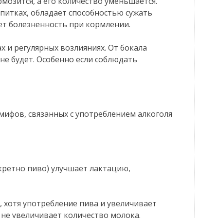
мозится, а его количество уменьшается.
питках, обладает способностью сужать
ет болезненность при кормлении.
ах и регулярных возлияниях. От бокала
не будет. Особенно если соблюдать
мифов, связанных с употреблением алкоголя
кретно пиво) улучшает лактацию,
, хотя употребление пива и увеличивает
 не увеличивает количество молока.