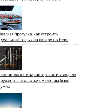
Невская прогулка: как устроить
идеальный отдых на катере по Неве
Клинок, хлыст и характер: как выглядело
оружие казаков и зачем оно им было
нужно