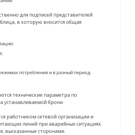
ании.
ственно для подписей представителей
блица, в которую вносится общая
зации;
в;
;
 режимах потребления и в разный период
аются технические параметра по
па устанавливаемой брони.
тся работником сетевой организации и
питающих линий при аварийных ситуациях.
я, высказанные сторонами.