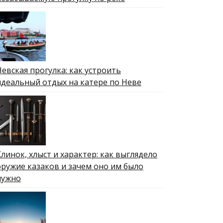
Невская прогулка: как устроить
идеальный отдых на катере по Неве
Клинок, хлыст и характер: как выглядело
оружие казаков и зачем оно им было
нужно