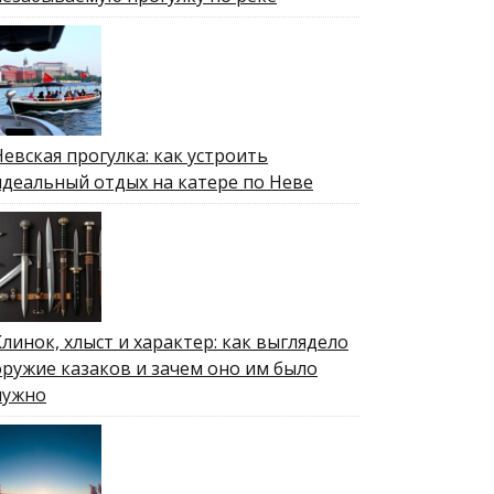
Невская прогулка: как устроить
идеальный отдых на катере по Неве
Клинок, хлыст и характер: как выглядело
оружие казаков и зачем оно им было
нужно