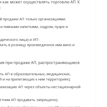
 и как может осуществлять торговлю АП. К
:
й продажи АП только организациями;
 и пивными напитками, сидром, пуаре и
дического лица) и ИП-
ать в розницу произведенное ими вино и
ния при продаже АП, распространяющиеся:
ть АП в образовательных, медицинских,
 и на прилегающих к ним территориях);
еализацию АП через объекты нестационарной
етним АП продавать запрещено);