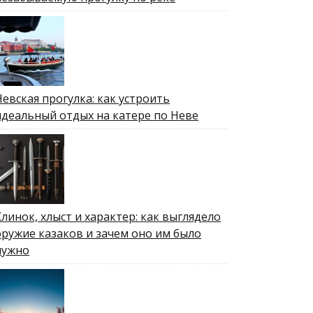
Невская прогулка: как устроить
идеальный отдых на катере по Неве
Клинок, хлыст и характер: как выглядело
оружие казаков и зачем оно им было
нужно