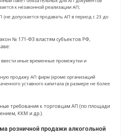
лный пакет обязательных для АП документов
вается к незаконной реализации АП;
(не допускается продавать АП в период с 23 до
акон № 171-ФЗ властям субъектов РФ,
аве:
 ввести иные временные промежутки и
чную продажу АП фирм (кроме организаций
аченного уставного капитала (в размере не более
иные требования к торговцам АП (по площади
нием, ККМ и др.).
ема розничной продажи алкогольной